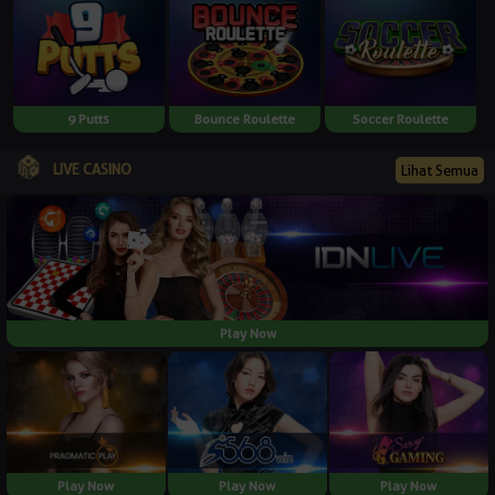
9 Putts
Bounce Roulette
Soccer Roulette
LIVE CASINO
Lihat Semua
Play Now
Play Now
Play Now
Play Now