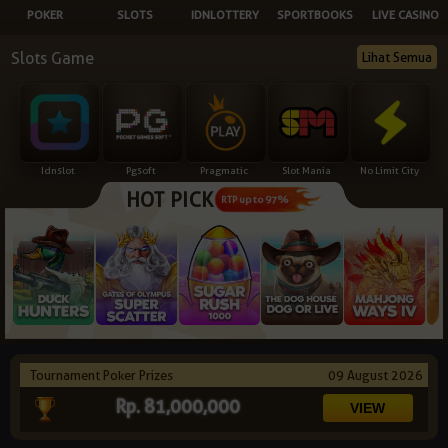
POKER
SLOTS
IDNLOTTERY
SPORTBOOKS
LIVE CASINO
NEW
Slots Game
Lihat Semua
TANGKAS
RTP
DEPOSIT
WITHDRAW
Idnslot
Pgsoft
Pragmatic
Slot Mania
No Limit City
HOT PICK
PROMOSI
RTP up to 97%
DOWNLOAD
REFERRAL
JACKPOT
Tournament Poker Prizes
09 August 2026
VIP MEMBER
Rp. 81,000,000
HUBUNGI KAMI