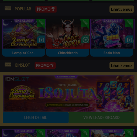
POPULAR
Lihat Semua
PROMO
Lamp of Cor...
Chinchirorin
Soda Man
IDNSLOT
Lihat Semua
PROMO