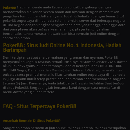
siap membantu anda kapan pun untuk bergabung dengan
Poker88
mendaftarkan diri kalian secara aman dan nyaman dengan memastikan
pengisian formulir pendaftaran yang sudah disediakan dengan benar. Situs
poker88 terpercaya di Indonesia telah memiliki server dari beberapa negara
di luar negeri dengan tingkat pengamanan data yang tinggi, sehingga data
dari para player akan terjaga keamanannya, player tentunya akan
bertransaksi tanpa merasa khawatir dan bisa bermain judi online dengan
santai dan aman.
Poker88 : Situs Judi Online No. 1 Indonesia, Hadiah
Berlimpah
Demi terciptanya suasana permainan yang aman dan nyaman, Poker88
menyediakan segala fasilitas terbaik. Misalnya customer service 24/7, daftar
akun Poker88 gratis, pilihan terbanyak ada di berbagai bank (BCA, BNI, BRI,
BII, CIMB Niaga, Danamon dan Mandiri) dan setoran E-Wallet, penarikan tak
terbatas serta promosi menarik. Situs taruhan online terpercaya di Indonesia
ini juga dilatih untuk tetap profesional dan ramah saat melayani pelanggan
selama 24 jam. Karenanya, Anda tidak perlu khawatir kesulitan saat berjudi
di situs Poker88. Bergabunglah bersama kami dengan cara mendaftar di
menu daftar yang sudah tertera.
FAQ - Situs Terpercaya Poker88
Amankah Bermain Di Situs Poker88?
Sangatlah aman bermain di judi online Poker88, Karena Poker88 merupakan