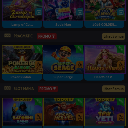
Lamp of Cor...
Soda Man
2026 GOLDEN...
PRAGMATIC
Lihat Semua
PROMO
Poker88 Mah...
Super Serge
Hearts of V...
SLOT MANIA
Lihat Semua
PROMO