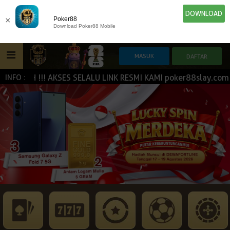
DOWNLOAD
×
Poker88
Download Poker88 Mobile
ASH !!! AKSES SELALU LINK RESMI KAMI poker88slay.com | p
INFO :
HOME
IDN E-LOTTERY
POKER
SLOT GAME
NEW
NEW
SPORTBOOK
LIVE CASINO
IDNLIVE
NEW
ESPORTS
TOGEL
ARCADE
NEW
NEW
NEW
TEMBAK IKAN
IDNRAFFLE
IDNTRADE