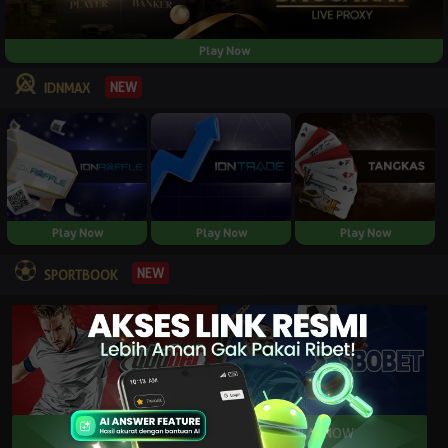
Play Now
NEW
IDNMAX
Play Now
Play Now
Play Now
NEW
SPORTBOOK