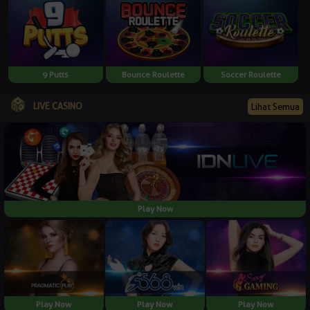
9 Putts
Bounce Roulette
Soccer Roulette
LIVE CASINO
Lihat Semua
Play Now
Play Now
Play Now
Play Now