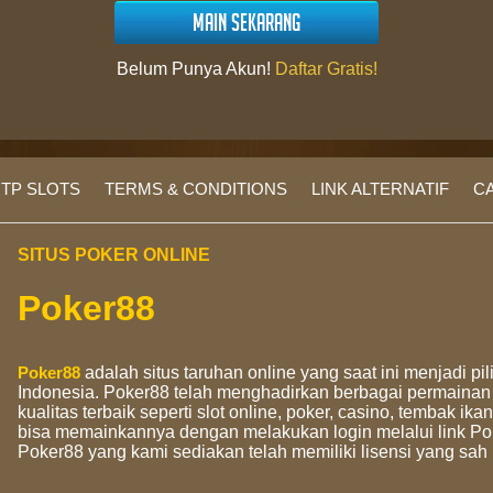
MAIN SEKARANG
Belum Punya Akun!
Daftar Gratis!
TP SLOTS
TERMS & CONDITIONS
LINK ALTERNATIF
C
SITUS POKER ONLINE
Poker88
Poker88
adalah situs taruhan online yang saat ini menjadi pi
Indonesia. Poker88 telah menghadirkan berbagai permainan 
kualitas terbaik seperti slot online, poker, casino, tembak i
bisa memainkannya dengan melakukan login melalui link Po
Poker88 yang kami sediakan telah memiliki lisensi yang sah 