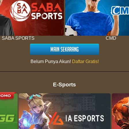
SABA SPORTS
CMD
MAIN SEKARANG
Belum Punya Akun!
Daftar Gratis!
E-Sports