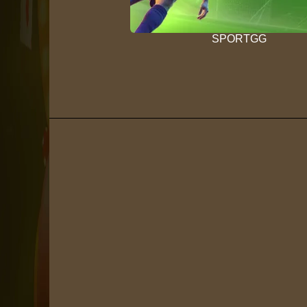
SPORTGG