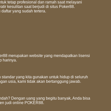
 untuk tetap profesional dan ramah saat melayani
r kesulitan saat berjudi di situs Poker88.
daftar yang sudah tertera.
ker88 merupakan website yang mendapatkan lisensi
p harinya.
h standar yang kita gunakan untuk hidup di seluruh
ngan usia, kami tidak akan bertanggung jawab.
endah? Dengan uang yang begitu banyak, Anda bisa
en judi online POKER88.