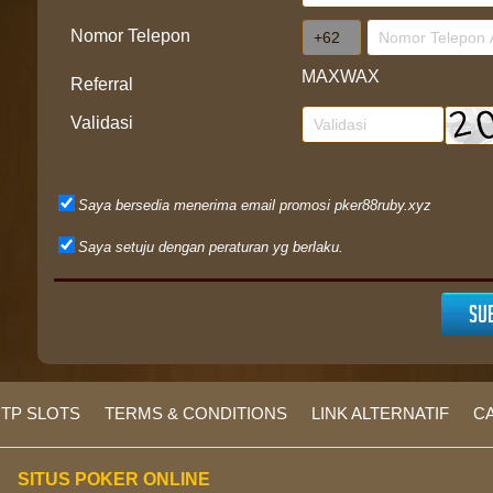
Nomor Telepon
MAXWAX
Referral
Validasi
Saya bersedia menerima email promosi pker88ruby.xyz
Saya setuju dengan peraturan yg berlaku.
SU
TP SLOTS
TERMS & CONDITIONS
LINK ALTERNATIF
C
SITUS POKER ONLINE