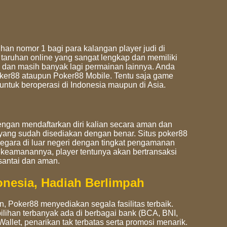
lihan nomor 1 bagi para kalangan player judi di
taruhan online yang sangat lengkap dan memiliki
kan dan masih banyak lagi permainan lainnya. Anda
ker88 ataupun Poker88 Mobile. Tentu saja game
untuk beroperasi di Indonesia maupun di Asia.
gan mendaftarkan diri kalian secara aman dan
yang sudah disediakan dengan benar. Situs poker88
 negara di luar negeri dengan tingkat pengamanan
ga keamanannya, player tentunya akan bertransaksi
santai dan aman.
donesia, Hadiah Berlimpah
 Poker88 menyediakan segala fasilitas terbaik.
pilihan terbanyak ada di berbagai bank (BCA, BNI,
llet, penarikan tak terbatas serta promosi menarik.