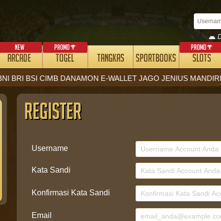
D
NEW
PROMO
PROMO
ARCADE
TOGEL
TANGKAS
SPORTBOOKS
SLOTS
 BNI BRI BSI CIMB DANAMON E-WALLET JAGO JENIUS MANDIR
REGISTER
Username
Kata Sandi
Konfirmasi Kata Sandi
Email