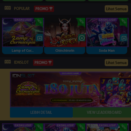
POPULAR
Lihat Semua
PROMO
Lamp of Cor...
Chinchirorin
Soda Man
IDNSLOT
Lihat Semua
PROMO