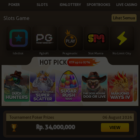
POKER
SLOTS
IDNLOTTERY
SPORTBOOKS
LIVE CASINO
NEW
Slots Game
Lihat Semua
TANGKAS
RTP
DEPOSIT
WITHDRAW
Idnslot
Pgsoft
Pragmatic
Slot Mania
No Limit City
HOT PICK
PROMOSI
RTP up to 97%
DOWNLOAD
REFERRAL
JACKPOT
Tournament Poker Prizes
06 August 2026
VIP MEMBER
Rp. 34,000,000
HUBUNGI KAMI