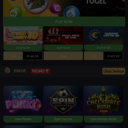
454
6:44:35
646
913
6:40:18
IDNLIVE
Lihat Semua
PROMO
Live Plinko
Spin Soccer
Checkmate Rush