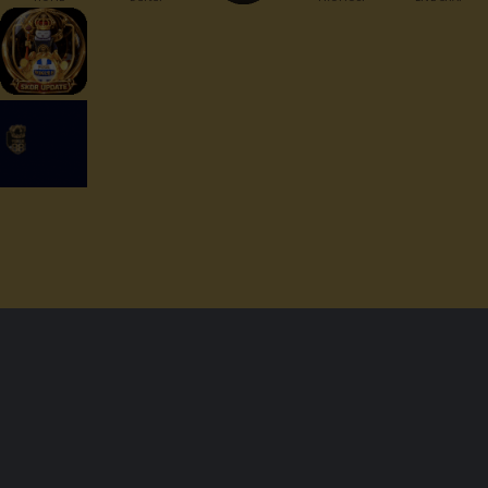
website yang mendapatkan lisensi resmi dari pagcor dan memiliki ribuan
member dan aktif setiap harinya.
Berapa usia minimum untuk mendaftar akun di Poker88?
Usia minimal untuk memiliki akun adalah 21 tahun. Ini adalah standar yang
kita gunakan untuk hidup di seluruh dunia. Jadi, jangan mainkan aturan ini.
Jika ada masalah dengan usia, kami tidak akan bertanggung jawab.
Berapa jumlah setoran minimum di situs Poker88?
Jumlah setoran minimum adalah Rp 10.000. Bukankah itu rendah? Dengan
uang yang begitu banyak, Anda bisa memainkan semua jenis permainan
yang disediakan oleh agen judi online POKER88.
Cara Pembayaran:
Dukungan Perangkat :
Keamanan Terjamin :
© 2026 Poker88. All Rights Reserved | 18+